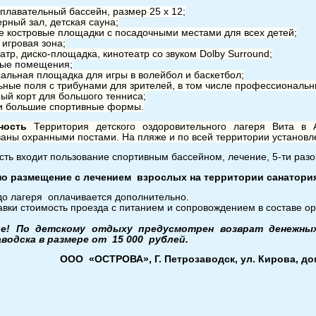
 плавательный бассейн, размер
25 х 12;
ерный зал, детская сауна;
е костровые площадки с посадочными местами для всех детей;
 игровая зона;
атр, диско-площадка, кинотеатр со звуком Dolby Surround;
вые помещения;
сальная площадка для игры в волейбол и баскетбол;
ьные поля с трибунами для зрителей, в том числе профессиональн
ный корт для большого тенниса;
и большие спортивные формы.
сность
Территория детского оздоровительного лагеря Вита в
аны охранными постами. На пляже и по всей территории установ
сть входит пользование спортивным бассейном, лечение, 5-ти раз
о размещение с лечением взрослых на территории санатория 
о лагеря оплачивается дополнительно.
авки стоимость проезда с питанием и сопровождением в составе о
ие! По детскому отдыху предусмотрен возврат денежн
водска в размере от 15 000 рублей.
ООО «ОСТРОВА», Г. Петрозаводск, ул. Кирова, дом 