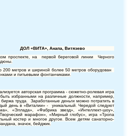
ДОЛ «ВИТА», Анапа, Витязево
ком проспекте, на первой береговой линии Черного
 дюны.
ло 200 метров и шириной более 50 метров оборудован
инками и питьевыми фонтанчиками.
ализуется авторская программа - сюжетно-ролевая игра
и быть избранными на различные должности, например,
 биржа труда. Заработанные деньги можно потратить в
ждый день в «Виталии» - уникальный. Чередой следуют
а», «Эллада», «Фабрика звезд», «Интеллект-шоу»,
«Творческий марафон», «Мирный глобус», игра «Тропа
льный костер и многое другое. Всем детям санаторно-
андана, значок, бейджик.