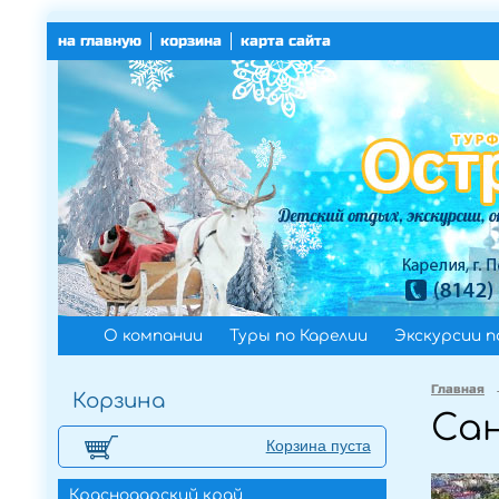
на главную
корзина
карта сайта
О компании
Туры по Карелии
Экскурсии п
Главная
Корзина
Са
Корзина пуста
Краснодарский край