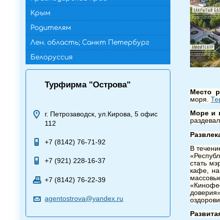
Крым
Родителям
Лен. область; Санкт Петербург
Белоруссия
Турфирма "Острова"
Место 
моря.
Те
Море и
г. Петрозаводск, ул.Кирова, 5 офис
раздевал
112
Развлек
+7 (8142) 76-71-92
В течени
«Республ
+7 (921) 228-16-37
стать мэ
кафе, на
массовы
+7 (8142) 76-22-39
«Кинофе
доверия»
agentostrova@yandex.ru
оздорови
Развита