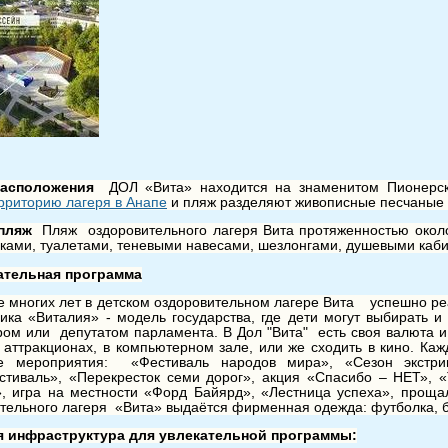
расположения
ДОЛ «Вита» находится на знаменитом Пионерс
рриторию лагеря в Анапе
и пляж разделяют живописные песчаные
 пляж
Пляж оздоровительного лагеря Вита протяженностью око
ками, туалетами, теневыми навесами, шезлонгами, душевыми каб
ательная программа
е многих лет в детском оздоровительном лагере Вита успешно ре
ика «Виталия» - модель государства, где дети могут выбирать 
ром или депутатом парламента. В Дол "Вита" есть своя валюта и
 аттракционах, в компьютерном зале, или же сходить в кино. Ка
е мероприятия: «Фестиваль народов мира», «Сезон экстрим
стиваль», «Перекресток семи дорог», акция «Спасибо – НЕТ», 
, игра на местности «Форд Байярд», «Лестница успеха», проща
тельного лагеря «Вита» выдаётся фирменная одежда: футболка, б
я инфраструктура для увлекательной программы: