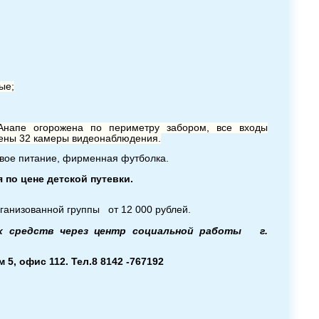
ые;
 Анапе огорожена по периметру забором, все входы
лены 32 камеры видеонаблюдения.
овое питание, фирменная футболка.
по цене детской путевки.
рганизованной группы от 12 000 рублей.
ых средств через центр социальной работы г.
5, офис 112. Тел.8 8142 -767192