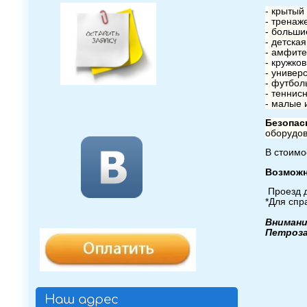
- крытый
- тренаж
- больши
- детская
- амфите
-
кружко
- универ
- футбол
- теннис
- малые 
Безопа
оборудов
В стоимо
Возможн
Проезд д
*Для спр
Вниман
Петроза
Наш адрес