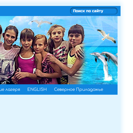
е лагеря
ENGLISH
Северное Приладожье