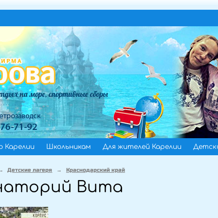
о Карелии
Школьникам
Для жителей Карелии
Детски
→
Детские лагеря
→
Краснодарский край
наторий Вита