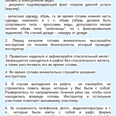
(можно в электронном виде):
- документ подтверждающий факт покупки данной услуги
(ваучер).
- запасную одежду, обувь, т.к. во время сплава нижняя часть
одежды намокнет, в т. ч. обувь (обувь должна быть
спортивного типа - кроссовки, кеды, допускается легкая
летняя обувь типа "шлепанцы", но с фиксированным
задником). На случай дождя – накидку от дождя.
2. Перед началом сплава внимательно выслушайте
инструктаж по технике безопасности, который проводит
инструктор.
3. Правильно наденьте и зафиксируйте спасательный жилет.
Запрещается находиться в рафте без спасательного жилета,
а также расстегивать его во время сплава.
4. Во время сплава внимательно слушайте указания
инструктора.
5. В случае выпадения из рафта - не паникуйте, не
стремитесь ловить вещи, которые у Вас были с собой.
Развернитесь по направлению течения реки так, чтобы ноги
находились впереди головы. Инструктор и остальные
участники помогают выпавшему участнику.
6. За сохранность телефонов, фото-, видеоаппаратуры и т.
п., которые были взяты с собой в рафт, фирма