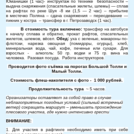
Юманишки (1 час)- инструктаж по технике безопасности –
выдача снаряжения (спасательные жилеты, шлемы) — сплав
на рафтах по реке Шуя -8 км (1,5 — 2 час) – прибытие
в местечко Поляна – сдача снаряжения – переодевание —
пикник у костра – трансфер в г. Петрозаводск (1 час).
В стоимость тура включено:
трансфер на автобусе
к началу сплава и обратно, прокат рафтов, спасательных
жилетов, шлемов, вёсел.
Обед:
уха с зеленью, макароны по-
флотски, нарезка овощная (помидоры, огурцы), хлеб,
минеральная вода, чай, кофе, печенье или сухари. Для
взрослых - алкоголь: 50 гр. водки и 75 гр. вина на
человека.
Разовая посуда. Работа инструкторов.
Проводится фото съёмка на порогах Большой Толли и
Малый Толли.
Стоимость флеш-накопителя с фото - 1 000 рублей.
Продолжительность тура
~ 5 часов.
Организаторы оставляют за собой право в случае
неблагоприятных погодных условий (сильный встречный
ветер) сокращать маршрут – уменьшать прохождение
плесового участка, где нужно интенсивно грести
ВНИМАНИЕ:
1. Для участия в рафтинге необходимо иметь при себе