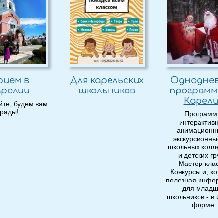
рием в
Для карельских
Однодне
арелии
школьников
программ
Карел
йте, будем вам
рады!
Программ
интерактив
анимационн
экскурсионны
школьных колл
и детских гр
Мастер-кла
Конкурсы и, ко
полезная инфо
для младш
школьников - в 
форме.