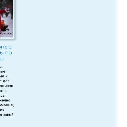
вные
ы по
ии
ы:
ные,
ые и
е для
ективов
упп.
ссы!
нечно,
рмация,
их
игровой