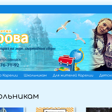
о Карелии
Школьникам
Для жителей Карелии
Детски
ольникам