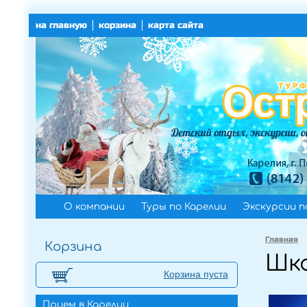
на главную
корзина
карта сайта
О компании
Туры по Карелии
Экскурсии п
Главная
Корзина
Шк
Корзина пуста
Прием в Карелии