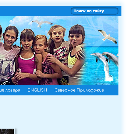
е лагеря
ENGLISH
Северное Приладожье