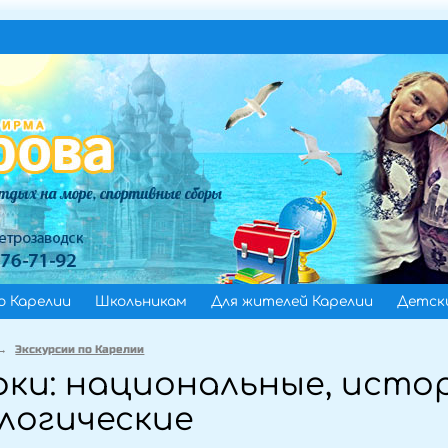
о Карелии
Школьникам
Для жителей Карелии
Детски
→
Экскурсии по Карелии
ки: национальные, истор
логические