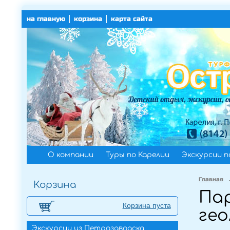
на главную
корзина
карта сайта
О компании
Туры по Карелии
Экскурсии п
Главная
Корзина
Пар
Корзина пуста
гео
Экскурсии из Петрозаводска