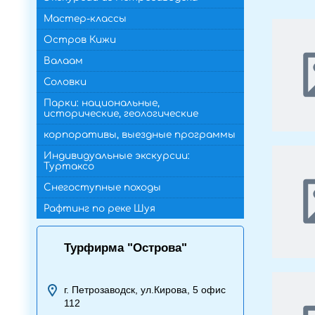
Мастер-классы
Остров Кижи
Валаам
Соловки
Парки: национальные,
исторические, геологические
корпоративы, выездные программы
Индивидуальные экскурсии:
Туртаксо
Снегоступные походы
Рафтинг по реке Шуя
Турфирма "Острова"
г. Петрозаводск, ул.Кирова, 5 офис
112