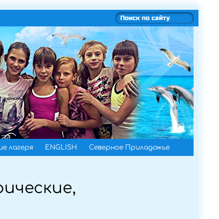
е лагеря
ENGLISH
Северное Приладожье
ические,