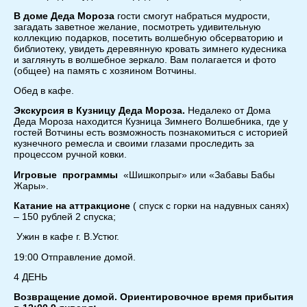
В доме Деда Мороза
гости смогут набраться мудрости,
загадать заветное желание, посмотреть удивительную
коллекцию подарков, посетить волшебную обсерваторию и
библиотеку, увидеть деревянную кровать зимнего кудесника
и заглянуть в волшебное зеркало. Вам полагается и фото
(общее) на память с хозяином Вотчины.
Обед в кафе.
Экскурсия в Кузницу Деда Мороза.
Недалеко от Дома
Деда Мороза находится Кузница Зимнего Волшебника, где у
гостей Вотчины есть возможность познакомиться с историей
кузнечного ремесла и своими глазами проследить за
процессом ручной ковки.
Игровые программы
«Шишкопрыг» или «Забавы Бабы
Жары».
Катание на аттракционе
( спуск с горки на надувных санях)
– 150 рублей 2 спуска;
Ужин в кафе г. В.Устюг.
19:00 Отправление домой.
4 ДЕНЬ
Возвращение домой. Ориентировочное время прибытия