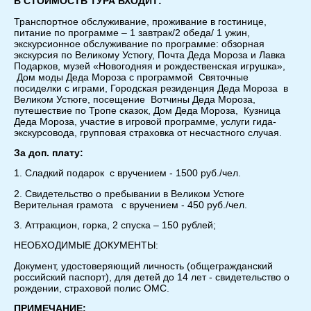
В СТОИМОСТЬ ТУРА ВХОДИТ:
Транспортное обслуживание, проживание в гостинице,
питание по программе – 1 завтрак/2 обеда/ 1 ужин,
экскурсионное обслуживание по программе: обзорная
экскурсия по Великому Устюгу, Почта Деда Мороза и Лавка
Подарков, музей «Новогодняя и рождественская игрушка»,
Дом моды Деда Мороза с программой Святочные
посиделки с играми, Городская резиденция Деда Мороза в
Великом Устюге, посещение Вотчины Деда Мороза,
путешествие по Тропе сказок, Дом Деда Мороза, Кузница
Деда Мороза, участие в игровой программе, услуги гида-
экскурсовода, групповая страховка от несчастного случая.
За доп. плату:
1. Сладкий подарок с вручением - 1500 руб./чел.
2. Свидетельство о пребывании в Великом Устюге
Верительная грамота с вручением - 450 руб./чел.
3. Аттракцион, горка, 2 спуска – 150 рублей;
НЕОБХОДИМЫЕ ДОКУМЕНТЫ:
Документ, удостоверяющий личность (общегражданский
российский паспорт), для детей до 14 лет - свидетельство о
рождении, страховой полис ОМС.
ПРИМЕЧАНИЕ: