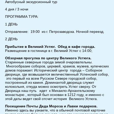
Автобусный экскурсионный тур
4 дня / 3 ночи
ПРОГРАММА ТУРА:
1 ДЕНЬ
Отправление: 19:00 из г. Петрозаводска. Ночной переезд.
2 ДЕНЬ
Прибытие в Великий Устюг. Обед в кафе города.
Размещение в гостинице в г. Великий Устюг с 14:00;
Обзорная прогулка по центру Великого Устюга.
Старинные северные города зимой очаровательны.
Многообразие соборов, церквей, храмов, музеев, купеческих
домов поражает. Исторический центр города – Соборное
дворище, где возвышается величественный Успенский собор,
это первый на всем Русском Севере городской собор,
построенный из камня. Доминантой дворища служит
колокольня, откуда можно осмотреть Устюг сверху. От
Дворища наш путь идет к Михаило-Архангельскому
монастырю , который был основан в 1212 году, и именно с
этой даты ведет свой отсчет история Великого Устюга.
Посещение Почты Деда Мороза и Лавки подарков.
Именно здесь вы узнаете, что в обычной почтовой карточке