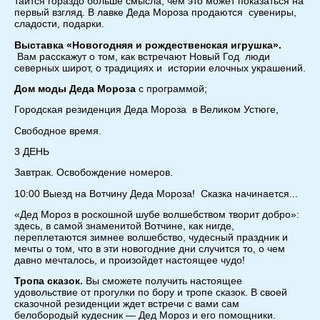
таится гораздо больше смысла, чем это может показаться на
первый взгляд. В лавке Деда Мороза продаются сувениры,
сладости, подарки.
Выставка «Новогодняя и рождественская игрушка».
Вам расскажут о том, как встречают Новый Год люди
северных широт, о традициях и истории елочных украшений.
Дом моды Деда Мороза
с программой;
Городская резиденция Деда Мороза в Великом Устюге,
Свободное время.
3 ДЕНЬ
Завтрак. Освобождение номеров.
10:00 Выезд на Вотчину Деда Мороза! Сказка начинается...
«Дед Мороз в роскошной шубе волшебством творит добро»:
здесь, в самой знаменитой Вотчине, как нигде,
переплетаются зимнее волшебство, чудесный праздник и
мечты о том, что в эти новогодние дни случится то, о чем
давно мечталось, и произойдет настоящее чудо!
Тропа сказок.
Вы сможете получить настоящее
удовольствие от прогулки по бору и тропе сказок. В своей
сказочной резиденции ждет встречи с вами сам
белобородый кудесник — Дед Мороз и его помощники.