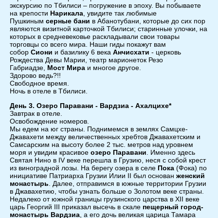
экскурсию по Тбилиси – погружение в эпоху. Вы побываете
на крепости
Нарикала
, увидите так любимые
Пушкиным
серные бани
в Абанотубани, которые до сих пор
являются визитной карточкой Тбилиси; старинные улочки, на
которых в средневековье раскладывали свои товары
торговцы со всего мира. Наши гиды покажут вам
собор
Сиони
и базилику 6 века
Анчисхати
- церковь
Рождества Девы Марии, театр марионеток Резо
Габриадзе,
Мост Мира
и многое другое.
Здорово ведь?!!
Свободное время.
Ночь в отеле в Тбилиси.
День 3. Озеро Паравани - Вардзиа - Ахалцихе*
Завтрак в отеле.
Освобождение номеров.
Мы едем на юг страны. Поднимемся в землях Самцхе-
Джавахети между величественных хребтов Джавахетским и
Самсарским на высоту более 2 тыс. метров над уровнем
моря и увидим красивое
озеро Паравани
. Именно здесь
Святая Нино в IV веке перешла в Грузию, неся с собой крест
из виноградной лозы. На берегу озера в селе
Пока
(Фока) по
инициативе Патриарха Грузии Илии II был основан
женский
монастырь
. Далее, отправимся в южные территории Грузии
в Джавахетию, чтобы узнать больше о Золотом веке страны.
Недалеко от южной границы грузинского царства в XII веке
царь Георгий III приказал высечь в скале
пещерный город-
монастырь Вардзиа
, а его дочь великая царица Тамара