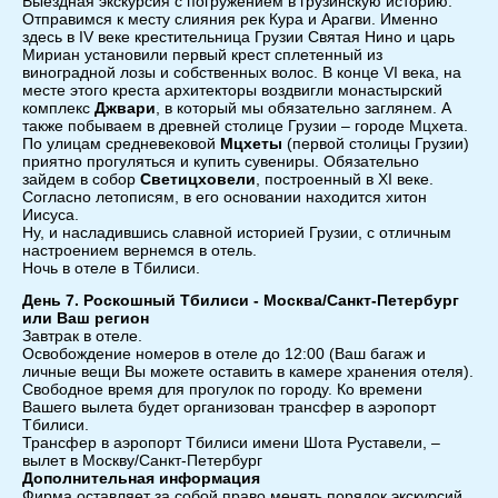
Выездная экскурсия с погружением в грузинскую историю.
Отправимся к месту слияния рек Кура и Арагви. Именно
здесь в IV веке крестительница Грузии Святая Нино и царь
Мириан установили первый крест сплетенный из
виноградной лозы и собственных волос. В конце VI века, на
месте этого креста архитекторы воздвигли монастырский
комплекс
Джвари
, в который мы обязательно заглянем. А
также побываем в древней столице Грузии – городе Мцхета.
По улицам средневековой
Мцхеты
(первой столицы Грузии)
приятно прогуляться и купить сувениры. Обязательно
зайдем в собор
Светицховели
, построенный в XI веке.
Согласно летописям, в его основании находится хитон
Иисуса.
Ну, и насладившись славной историей Грузии, с отличным
настроением вернемся в отель.
Ночь в отеле в Тбилиси.
День 7. Роскошный Тбилиси - Москва/Санкт-Петербург
или Ваш регион
Завтрак в отеле.
Освобождение номеров в отеле до 12:00 (Ваш багаж и
личные вещи Вы можете оставить в камере хранения отеля).
Свободное время для прогулок по городу. Ко времени
Вашего вылета будет организован трансфер в аэропорт
Тбилиси.
Трансфер в аэропорт Тбилиси имени Шота Руставели, –
вылет в Москву/Санкт-Петербург
Дополнительная информация
Фирма оставляет за собой право менять порядок экскурсий,