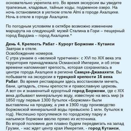
основательно укрепила его. Во время экскурсии вы увидите
трапезные, кладовые, тайные ходы, подземное озеро. На
ночь остановимся в уютном отеле Almi в городе Ахалцихе.
Ночь в отеле в городе Ахалцихе.
По погодным условиям в октябре возможно изменение
маршрута на следующий: музей Сталина в Гори – пещерный
город Вардзиа – город Ахалцихе.*
День 4. Крепость Рабат - Курорт Боржоми - Кутаиси
Завтрак в отеле.
Освобождение номеров.
С утра узнаем о «великой туретчине»: с XVI по XIX века эта
территория принадлежала Османской Империи, и об этом
времени напоминает крепость, которая сохранилась в
центре города Ахалцихе в регионе
Самцхе-Джавахети
. Вы
побываете на экскурсии в
турецкой крепости 16 века
Рабат
. Во время реставрации здесь восстановили мечеть,
бани, цитадель, стены крепости и православную церковь.
А вот он и знаменитый курортный
город Боржоми
, где с XIX
века добывают минеральную воду, известную на весь мир (в
1850 году первые 1300 бутылок «Боржоми» были
выставлены на продажу, а уже в 1900 году производство
боржомской минеральной воды превысило 1 млн. бутылок в
год). Неспешно прогуляемся по городскому парку и
напьемся боржоми вволю прямо из источника.
Во второй половине дня плавно будем передвигать на запад
Грузии, - нас ждет центр края Имеретия, -
город Кутаиси
,