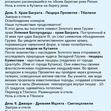
роскошно раскинувшийся по обоим берегам реки Риони.
Ночь в отеле в Кутаиси на берегу реки.
День 5. Храм Баграта - Пещера Прометея - Тбилиси
Завтрак в отеле.
Освобождение номеров.
Наше путешествие продолжается!
В этот день вы посетите символ Золотого века Грузии -
храм
Успения Богородицы - храм Баграта
. Построенный в
XI веке при царе Баграте III, он стал символом объединения
Грузии. Вы увидите величественное здание храма,
поражающее гармонией форм, а также полюбуетесь
прекрасным
видом на Кутаиси
.
После знакомства с наследием Золотого века отправимся
исследовать природные чудеса Западной Грузии -
пещеры
Кумистави
- карстовые пещеры (недалеко от города
Цхалтубо. 20км от города Кутаиси). Они известны своими
фантастическими подземными ландшафтами. Во время
экскурсии в пещеру Прометея мы пройдем через длинные
галереи, освещенные мягким светом. Вы узнаете, как вода
веками прорезала известняковые породы, создавая сложные
тоннели и залы (Внимание: температура внутри пещер - 10-
15 градусов, одевайтесь потеплее).
Переезд в Тбилиси. Размещение в отеле.
Ночь в отеле в Тбилиси
День 6. Джвари - Древняя Мцхета - Светицховели
Завтрак в отеле.