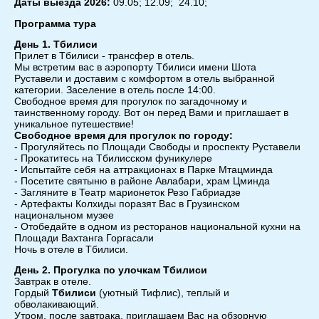
Даты выезда 2026:
09.05; 12.09; 24.10;
Программа тура
День 1. Тбилиси
Прилет в Тбилиси - трансфер в отель.
Мы встретим вас в аэропорту Тбилиси имени Шота
Руставели и доставим с комфортом в отель выбранной
категории. Заселение в отель после 14:00.
Свободное время для прогулок по загадочному и
таинственному городу. Вот он перед Вами и приглашает в
уникальное путешествие!
Свободное время для прогулок по городу:
- Прогуляйтесь по Площади Свободы и проспекту Руставели
- Прокатитесь на Тбилисском фуникулере
- Испытайте себя на аттракционах в Парке Мтацминда
- Посетите святыню в районе Авлабари, храм Цминда
- Загляните в Театр марионеток Резо Габриадзе
- Артефакты Колхиды поразят Вас в Грузинском
национальном музее
- Отобедайте в одном из ресторанов национальной кухни на
Площади Вахтанга Горгасали
Ночь в отеле в Тбилиси.
День 2. Прогулка по улочкам Тбилиси
Завтрак в отеле.
Гордый
Тбилиси
(уютный Тифлис), теплый и
обволакивающий.
Утром, после завтрака, приглашаем Вас на обзорную