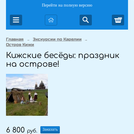
Перейти на полную версию
Корз
Главная
Экскурсии по Карелии
→
→
Остров Кижи
Кижские бесёды: праздник
на острове!
6 800
Заказать
руб.