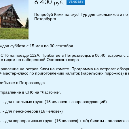
6 400
Заказать
руб.
Попробуй Кижи на вкус! Тур для школьников и не 
Петербурга
ждая суббота с 15 мая по 30 сентября
 СПб на поезде 112А. Прибытие в Петрозаводск в 06:40, встреча с 
 с гидом по набережной Онежского озера.
тправление на остров Кижи на комете. Программа на острове: обзо
+ мастер-класс по приготовлению калиток (карельских пирожков) в г
прибытие в Петрозаводск.
отправление в СПб на "Ласточке".
б
. - для школьных групп (15 человек + сопровождающий)
.
- для пенсионеров (16 человек)
.
- для корпоративных групп (16 человек) + ж/д билеты - оплачива