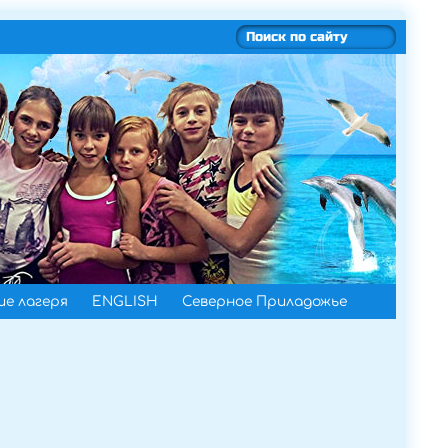
е лагеря
ENGLISH
Северное Приладожье