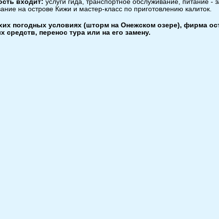
ость входит:
услуги гида, транспортное обслуживание, питание - з
ание на острове Кижи и мастер-класс по приготовлению калиток.
хих погодных условиях (шторм на Онежском озере), фирма ост
 средств, перенос тура или на его замену.