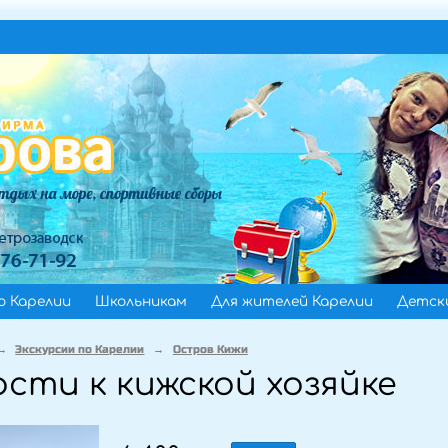
о Карелии
Школьникам
Для жителей Карелии
Детски
→
Экскурсии по Карелии
→
Остров Кижи
ости к кижской хозяйке