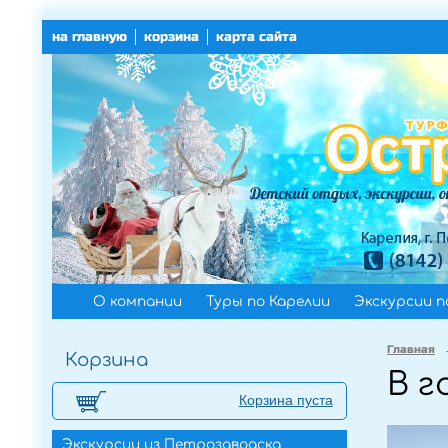
на главную
корзина
карта сайта
О компании
Туры по Карелии
Экскурсии п
Главная
Корзина
В г
Корзина пуста
Экскурсии из Петрозаводска