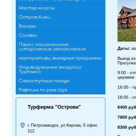
Мастер-классы
Остров Кижи
Валаам
Соловки
Парки: национальные,
Даты:
ка
исторические, геологические
корпоративы, выездные программы
Выезд из
Прогулка
Индивидуальные экскурсии:
Туртаксо
9:00 - о
церквям 
Снегоступные походы
16:00 - 
Рафтинг по реке Шуя
18:05 - 
Турфирма "Острова"
6400 ру
7800 руб
г. Петрозаводск, ул.Кирова, 5 офис
8300 руб
112