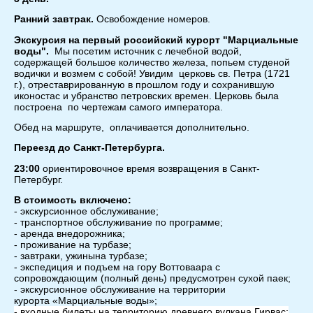
Ранний завтрак.
Освобождение номеров.
Экскурсия на первый российский курорт "Марциальные
воды".
Мы посетим источник с лечебной водой,
содержащей большое количество железа, попьем студеной
водички и возмем с собой! Увидим церковь св. Петра (1721
г.), отреставрированную в прошлом году и сохранившую
иконостас и убранство петровских времен. Церковь была
построена по чертежам самого императора.
Обед на маршруте, оплачивается дополнительно.
Переезд до Санкт-Петербурга.
23:00
ориентировочное время возвращения в Санкт-
Петербург.
В стоимость включено:
- экскурсионное обслуживание;
- транспортное обслуживание по программе;
- аренда внедорожника;
- проживание на турбазе;
- завтраки, ужинына турбазе;
- экспедиция и подъем на гору Воттоваара с
сопровождающим (полный день) предусмотрен сухой паек;
- экскурсионное обслуживание на территории
курорта «Марциальные воды»;
- входные билеты на территорию древнего вулкана Гирвас;