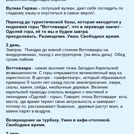
Вулкан Гирвас -
потухший вулкан, дает себя погладить по
гладкому языку и опуститься в самое жерло!;
Переезд до туристической базы, которая находится у
подножия горы "Воттоваара", что в переводе значит -
Одолей гора, её то мы и будем завтра
преодолевать. Размещение. Ужин. Свободное время.
2 день.
Завтрак. Поездка до южной стоянки Воттоваары на
внедорожниках, поход с инструктором (на весь день). Обед
сухим пайком.
Воттоваара
- самая высокая точка Западно-Карельской
возвышенности. С горы открывается великолепный вид на
окрестности. В центре - «амфитеатр», который образовался
примерно 9 тысяч лет назад после землетрясения, озера,
скалы, камни, сейды, необычные деревья. Величие
карельской природы слилось воедино с мистикой и
легендами «Одолей - горы»; Говорят, чтона Воттовааре есть
места, где время теряет свою актуальность и замирает -
потому-то, рассказывают бывалые, деревья растут вниз, а
камни парят в воздухе.
Возвращение на турбазу. Ужин в кафе-столовой.
Свободное время.
3 день.