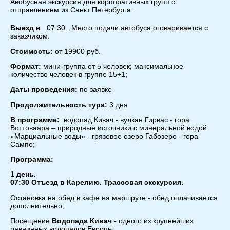
Авобусная экскурсия для корпоративных групп с
отправлением из Санкт Петербурга.
Выезд в
07:30 . Место подачи автобуса оговаривается с
заказчиком.
Стоимость:
от 19900 руб.
Формат:
мини-группа от 5 человек; максимальное
количество человек в группе 15+1;
Даты проведения:
по заявке
Продолжительность тура:
3 дня
В программе:
водопад Кивач - вулкан Гирвас - гора
Воттоваара – природные источники с минеральной водой
«Марциальные воды» - грязевое озеро Габозеро - гора
Сампо;
Программа:
1 день.
07:30 Отъезд в Карелию. Трассовая экскурсия.
Остановка на обед в кафе на маршруте - обед оплачивается
дополнительно;
Посещение
Водопада Кивач -
одного из крупнейших
равнинных водопадов Европы;