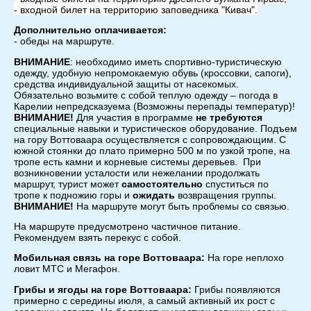
- входной билет на территорию заповедника "Кивач".
Дополнительно оплачивается:
- обеды на маршруте.
ВНИМАНИЕ
: необходимо иметь спортивно-туристическую
одежду, удобную непромокаемую обувь (кроссовки, сапоги),
средства индивидуальной защиты от насекомых.
Обязательно возьмите с собой теплую одежду – погода в
Карелии непредсказуема (Возможны перепады температур)!
ВНИМАНИЕ!
Для участия в программе
не требуются
специальные навыки и туристическое оборудование. Подъем
на гору Воттоваара осуществляется с сопровождающим. С
южной стоянки до плато примерно 500 м по узкой тропе, на
тропе есть камни и корневые системы деревьев. При
возникновении усталости или нежелании продолжать
маршрут, турист может
самостоятельно
спуститься по
тропе к подножию горы и
ожидать
возвращения группы.
ВНИМАНИЕ!
На маршруте могут быть проблемы со связью.
На маршруте предусмотрено частичное питание.
Рекомендуем взять перекус с собой.
Мобильная связь на горе Воттоваара:
На горе неплохо
ловит МТС и Мегафон.
Грибы и ягоды на горе Воттоваара:
Грибы появляются
примерно с середины июля, а самый активный их рост с