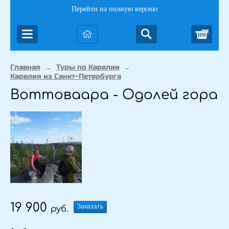
Перейти на полную версию
Корз
Главная
Туры по Карелии
→
→
Карелия из Санкт-Петербурга
Воттоваара - Одолей гора
19 900
Заказать
руб.