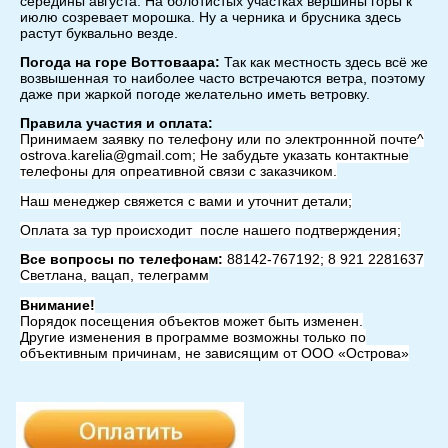
середины августа. На болотистых участках вершины горы к
июлю созревает морошка. Ну а черника и брусника здесь
растут буквально везде.
Погода на горе Воттоваара:
Так как местность здесь всё же
возвышенная то наиболее часто встречаются ветра, поэтому
даже при жаркой погоде желательно иметь ветровку.
Правила участия и оплата:
Принимаем заявку по телефону или по электроннной почте^
ostrova.karelia@gmail.com; Не забудьте указать контактные
телефоны для опреативной связи с заказчиком.
Наш менеджер свяжется с вами и уточнит детали;
Оплата за тур происходит после нашего подтверждения;
Все вопросы по телефонам:
88142-767192; 8 921 2281637
Светлана, вацап, телеграмм
Внимание!
Порядок посещения объектов может быть изменен.
Другие изменения в программе возможны только по
объективным причинам, не зависящим от ООО «Острова»