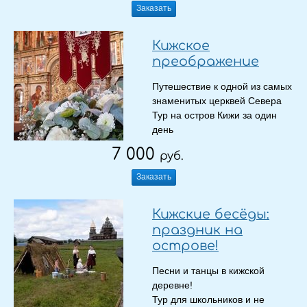
Заказать
Кижское
преображение
Путешествие к одной из самых
знаменитых церквей Севера
Тур на остров Кижи за один
день
7 000
руб.
Заказать
Кижские бесёды:
праздник на
острове!
Песни и танцы в кижской
деревне!
Тур для школьников и не