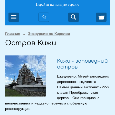
Перейти на полную версию
Корз
Главная
Экскурсии по Карелии
→
Остров Кижи
Кижи - заповедный
остров
Ежедневно. Музей-заповедник
деревянного зодчества.
Самый ценный экспонат - 22-х
главая Преображенская
церковь. Она грандиозна,
величественна и недавно пережила глобальную
реконструкцию!